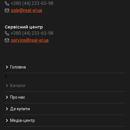
+380 (44) 233-65-98
sale@real-el.ua
Сервісний центр
+380 (44) 233-65-98
service@real-el.ua
Головна
1
Каталог
Про нас
Де купити
Медіа-центр