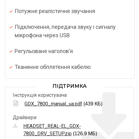
Потужне реалістичне звучання
Підключення, передача звуку і сигналу
мікрофона через USB
Регульоване наголов’я
Тканинне обплетення кабелю
ПІДТРИМКА
Інструкція користувача
GDX_7800_manual_ua.pdf
(439 КБ)
Драйвери:
HEADSET_REAL-EL_GDX-
7800_DRV_SETUP.zip
(126.9 МБ)