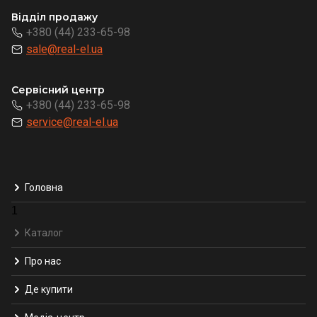
Відділ продажу
+380 (44) 233-65-98
sale@real-el.ua
Сервісний центр
+380 (44) 233-65-98
service@real-el.ua
Головна
1
Каталог
Про нас
Де купити