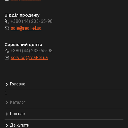
Відділ продажу
+380 (44) 233-65-98
sale@real-el.ua
Сервісний центр
+380 (44) 233-65-98
service@real-el.ua
Головна
1
Каталог
Про нас
Де купити