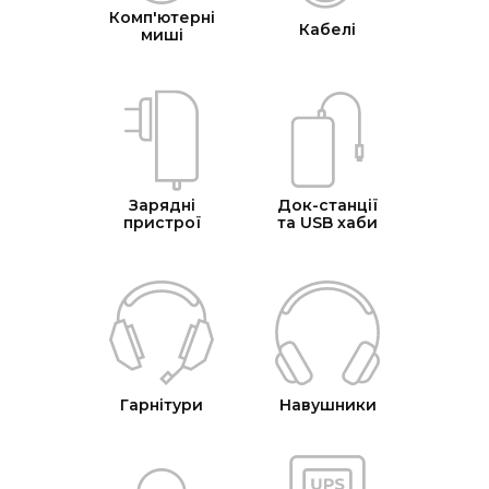
Комп'ютерні
Кабелі
миші
Зарядні
Док-станції
пристрої
та USB хаби
Гарнітури
Навушники