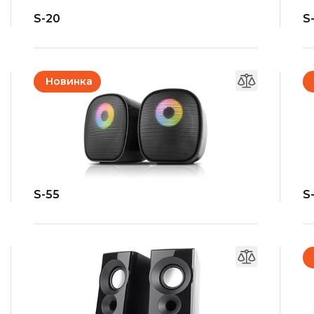
S-20
S
Новинка
S-55
S