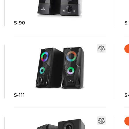
S-90
S
S-111
S