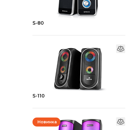
S-80
S-110
Новинка