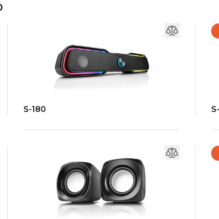
0
S-180
S