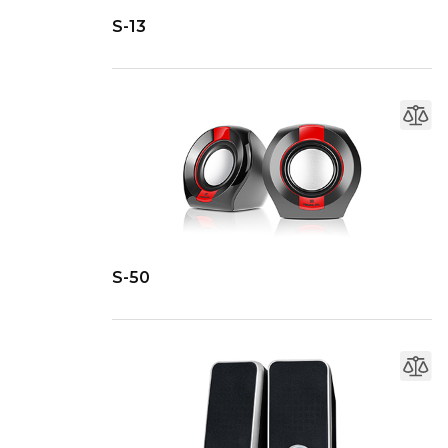
S-13
S-50