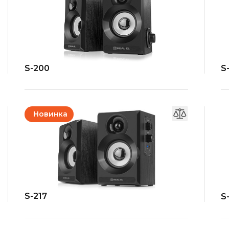
S-200
S
Новинка
S-217
S