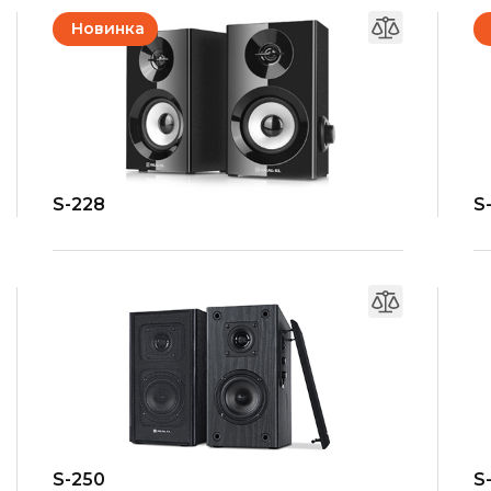
Новинка
S-228
S
S-250
S