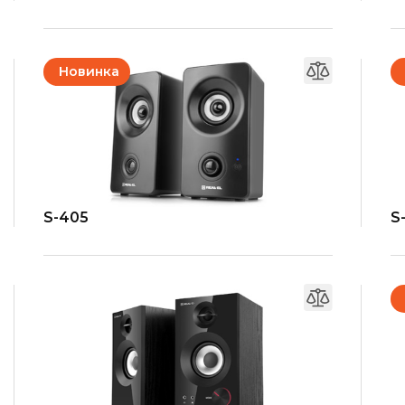
Новинка
S-405
S