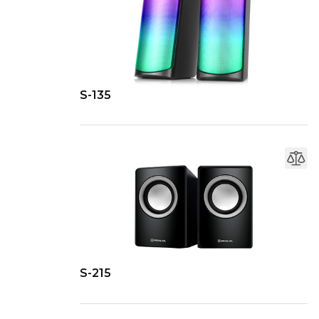
S-135
S-215