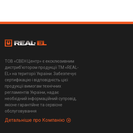
ТОВ «СВЕН Центр» є ексклюзивним
дистриб'ютором продукції ТМ «REAL-
EL» на території України. Забезпечує
сертифікацію і відповідність цієї
продукції вимогам технічних
регламентів України, надає
необхідний інформаційний супровід,
якісне гарантійне та сервісне
обслуговування
Детальніше про Компанію