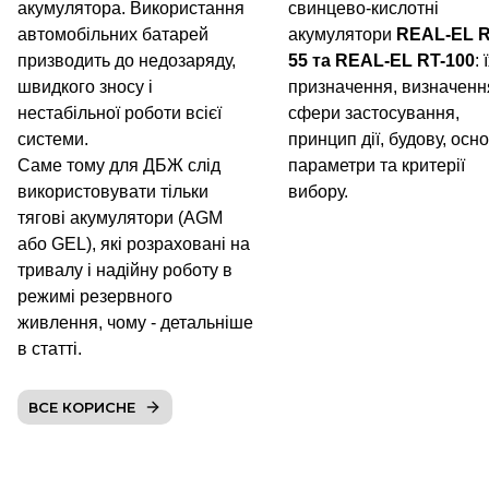
акумулятора. Використання
свинцево-кислотні
автомобільних батарей
акумулятори
REAL-EL R
призводить до недозаряду,
55 та REAL-EL RT-100
: 
швидкого зносу і
призначення, визначенн
нестабільної роботи всієї
сфери застосування,
системи.
принцип дії, будову, осно
Саме тому для ДБЖ слід
параметри та критерії
використовувати тільки
вибору.
тягові акумулятори (AGM
або GEL), які розраховані на
тривалу і надійну роботу в
режимі резервного
живлення, чому - детальніше
в статті.
ВСЕ КОРИСНЕ