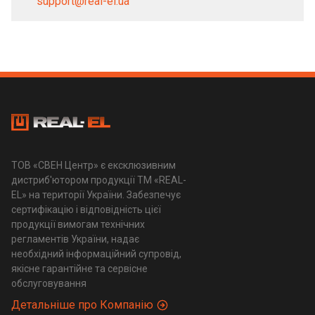
support@real-el.ua
ТОВ «СВЕН Центр» є ексклюзивним
дистриб'ютором продукції ТМ «REAL-
EL» на території України. Забезпечує
сертифікацію і відповідність цієї
продукції вимогам технічних
регламентів України, надає
необхідний інформаційний супровід,
якісне гарантійне та сервісне
обслуговування
Детальніше про Компанію