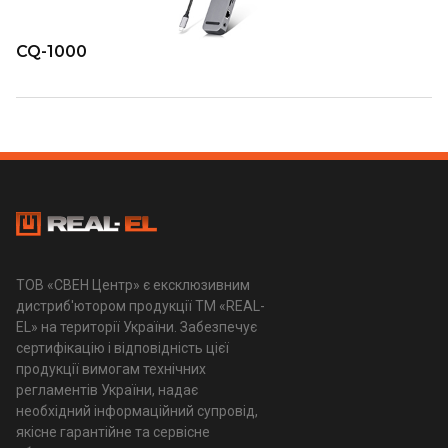
CQ-1000
ТОВ «СВЕН Центр» є ексклюзивним
дистриб'ютором продукції ТМ «REAL-
EL» на території України. Забезпечує
сертифікацію і відповідність цієї
продукції вимогам технічних
регламентів України, надає
необхідний інформаційний супровід,
якісне гарантійне та сервісне