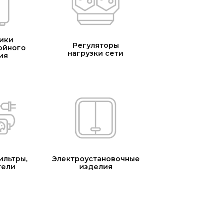
ики
Регуляторы
ойного
нагрузки сети
ия
ильтры,
Электроустановочные
тели
изделия