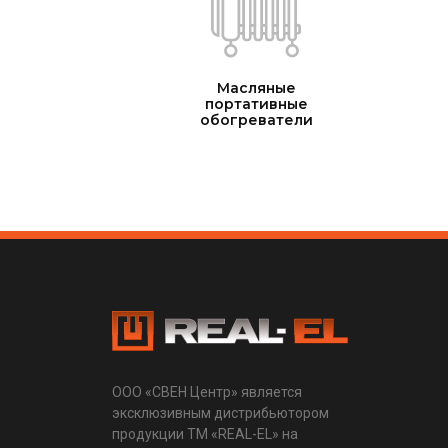
Масляные
портативные
обогреватели
ООО «СВЕН Центр» является
эксклюзивным дистрибьютором
продукции ТМ «REAL-EL» на