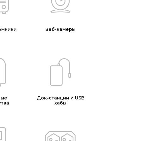
ёмники
Веб-камеры
ные
Док-станции и USB
ства
хабы