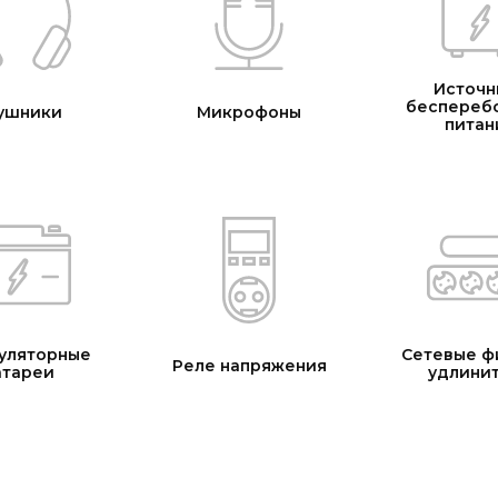
Источн
беспереб
ушники
Микрофоны
питан
уляторные
Сетевые ф
Реле напряжения
атареи
удлини