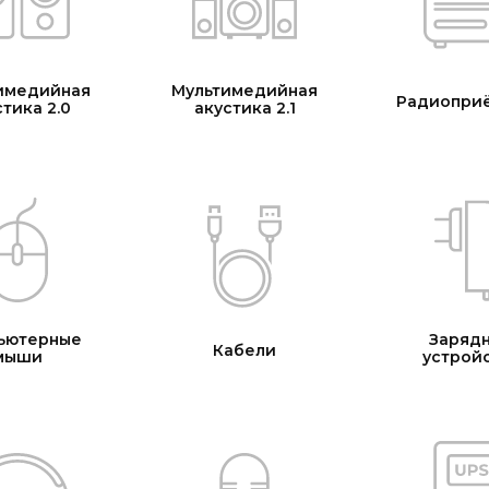
имедийная
Мультимедийная
Радиопри
тика 2.0
акустика 2.1
ьютерные
Заряд
Кабели
мыши
устрой