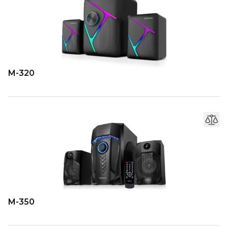
M-320
M-350