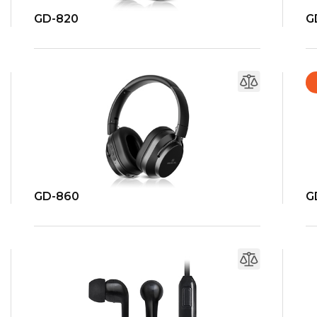
GD-820
G
GD-860
G