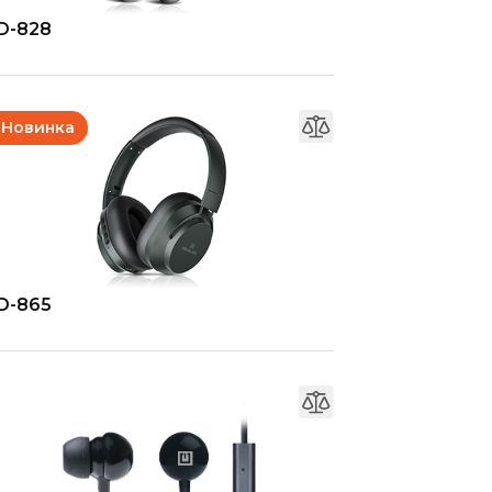
D-828
Новинка
D-865