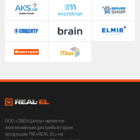
ООО «СВЕН Центр» является
эксклюзивным дистрибьютором
продукции ТМ «REAL-EL» на