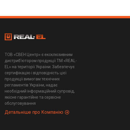
ТОВ «СВЕН Центр» є ексклюзивним
дистриб'ютором продукції ТМ «REAL-
EL» на території України. Забезпечує
сертифікацію і відповідність цієї
продукції вимогам технічних
регламентів України, надає
необхідний інформаційний супровід,
якісне гарантійне та сервісне
обслуговування
Детальніше про Компанію