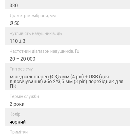
330
Діаметр мембрани, мм
Ø 50
Чутливість навушників, дБ
110 ± 3
Частотний діапазон навушників, Гц
20 – 20 000
Тип роз'єму
міні-джек стерео Ø 3,5 мм (4 pin) + USB (для
підсвічування) або 2*3,5 мм (3 pin) перехідник для
ПК
Термін служби
2 роки
Колір
чорний
Примітки: