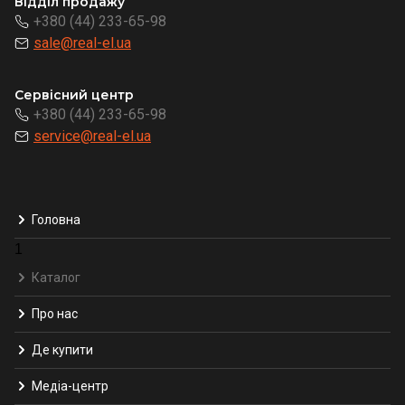
Відділ продажу
+380 (44) 233-65-98
sale@real-el.ua
Сервісний центр
+380 (44) 233-65-98
service@real-el.ua
Головна
1
Каталог
Про нас
Де купити
Медіа-центр