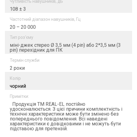
Чутливість навушників, дБ
108 ± 3
Частотний діапазон навушників, Гц
20 – 20 000
Тип роз'єму
міні-джек стерео Ø 3,5 мм (4 pin) або 2*3,5 мм (3
pin) перехідник для ПК
Термін служби
2 роки
Колір
чорний
Примітки:
Продукція ТМ REAL-EL постійно
удосконалюється. З цієї причини комплектність і
технічні характеристики може бути змінено без
попереднього повідомлення. Всі наведені
характеристики є довідковими і не можуть бути
підставою для претензій.