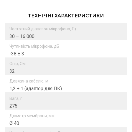
ТЕХНІЧНІ ХАРАКТЕРИСТИКИ
Частотний діапазон мікрофона, Гц
30 – 16 000
Чутливість мікрофона, дБ
-38 ± 3
Опір, Ом
32
Довжина кабелю, м
1,2 + 1 (адаптер для ПК)
Вага, г
275
Діаметр мембрани, мм
Ø 40