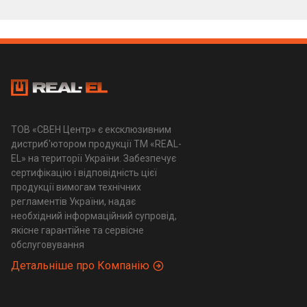
ТОВ «СВЕН Центр» є ексклюзивним
дистриб'ютором продукції ТМ «REAL-
EL» на території України. Забезпечує
сертифікацію і відповідність цієї
продукції вимогам технічних
регламентів України, надає
необхідний інформаційний супровід,
якісне гарантійне та сервісне
обслуговування
Детальніше про Компанію