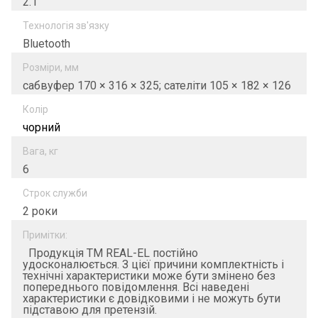
2.1
Технологія зв'язку
Bluetooth
Розміри, мм
сабвуфер 170 × 316 × 325; сателіти 105 × 182 × 126
Колір
чорний
Вага, кг
6
Строк служби
2 роки
Примітки:
Продукція ТМ REAL-EL постійно
удосконалюється. З цієї причини комплектність і
технічні характеристики може бути змінено без
попереднього повідомлення. Всі наведені
характеристики є довідковими і не можуть бути
підставою для претензій.