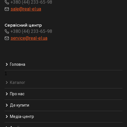
+380 (44) 233-65-98
sale@real-el.ua
Сервісний центр
+380 (44) 233-65-98
service@real-el.ua
Головна
1
Каталог
Про нас
Де купити
Медіа-центр