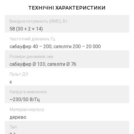
ТЕХНІЧНІ ХАРАКТЕРИСТИКИ
Вихідна потужність (RMS), Вт
58 (30 + 2 × 14)
Частотний діапазон, Гц
сабвуфер 40 – 200; сателіти 200 – 20 000
Розміри динаміків, мм
сабвуфер Ø 133; сателіти Ø 76
Пульт ДУ
є
Напруга живлення
~230/50 В/Гц
Матеріал корпусу
дерево
Тип