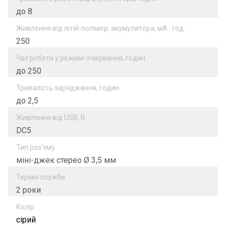
до 8
Живлення від літій-полімер. акумулятора, мА · год.
250
Час роботи у режимі очікування, годин
до 250
Тривалість заряджання, годин
до 2,5
Живлення від USB, B
DC5
Тип роз'єму
міні-джек стерео Ø 3,5 мм
Термін служби
2 роки
Колір
сірий