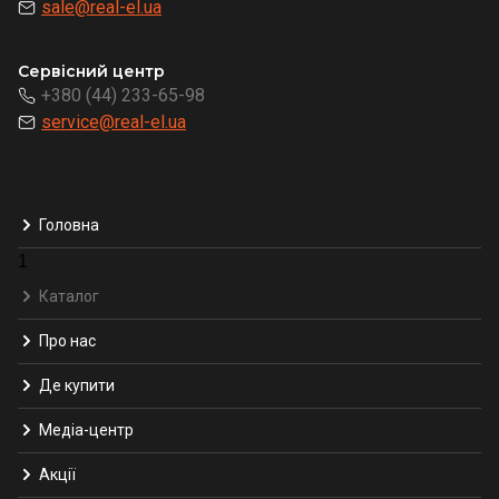
sale@real-el.ua
Сервісний центр
+380 (44) 233-65-98
service@real-el.ua
Головна
1
Каталог
Про нас
Де купити
Медіа-центр
Акції