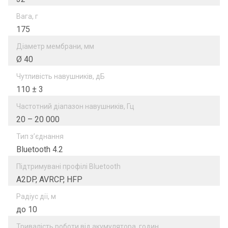
Вага, г
175
Діаметр мембрани, мм
Ø 40
Чутливість навушників, дБ
110 ± 3
Частотний діапазон навушників, Гц
20 – 20 000
Тип з’єднання
Bluetooth 4.2
Підтримувані профілі Bluetooth
A2DP, AVRCP, HFP
Радіус дії, м
до 10
Тривалість роботи від акумулятора, годин