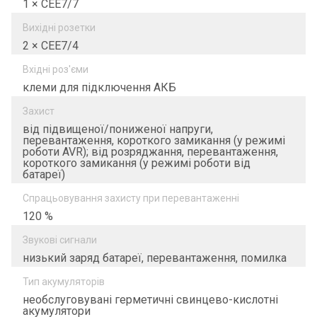
1 × СЕЕ7/7
Вихідні розетки
2 × СЕЕ7/4
Вхідні роз'єми
клеми для підключення АКБ
Захист
від підвищеної/пониженої напруги,
перевантаження, короткого замикання (у режимі
роботи AVR); від розряджання, перевантаження,
короткого замикання (у режимі роботи від
батареї)
Спрацьовування захисту при перевантаженні
120 %
Звукові сигнали
низький заряд батареї, перевантаження, помилка
Тип акумуляторів
необслуговувані герметичні свинцево-кислотні
акумулятори