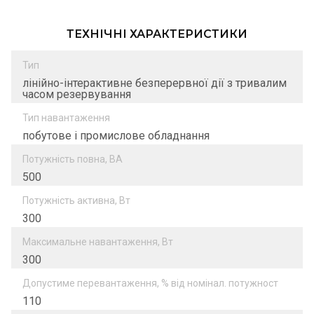
ТЕХНІЧНІ ХАРАКТЕРИСТИКИ
Тип
лінійно-інтерактивне безперервної дії з тривалим
часом резервування
Тип навантаження
побутове і промислове обладнання
Потужність повна, ВА
500
Потужність активна, Вт
300
Максимальне навантаження, Вт
300
Допустиме перевантаження, % від номінал. потужност
110