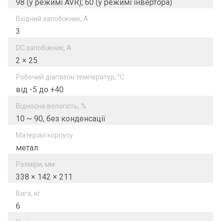
98 (у режимі AVR); 60 (у режимі інвертора)
Вхідний запобіжник, А
3
DC запобіжник, А
2 × 25
Робочий діапазон температур, °C
від -5 до +40
Відносна вологість, %
10 ~ 90, без конденсації
Матеріал корпусу
метал
Розміри, мм
338 × 142 × 211
Вага, кг
6