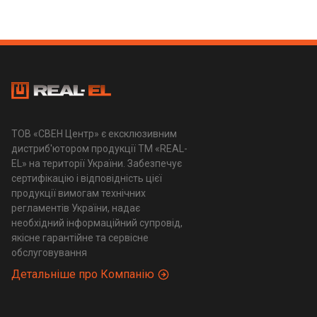
ТОВ «СВЕН Центр» є ексклюзивним
дистриб'ютором продукції ТМ «REAL-
EL» на території України. Забезпечує
сертифікацію і відповідність цієї
продукції вимогам технічних
регламентів України, надає
необхідний інформаційний супровід,
якісне гарантійне та сервісне
обслуговування
Детальніше про Компанію