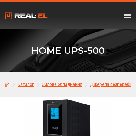
HOME UPS-500
Каталог
Силове обладнання
Джерела безперебійн