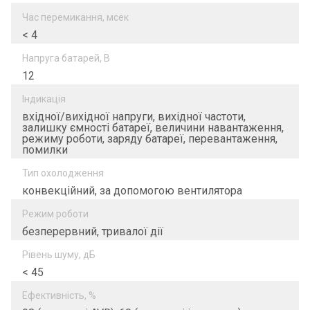
Час перемикання, мсек
< 4
Напруга батарей, В
12
Індикація
вхідної/вихідної напруги, вихідної частоти,
залишку ємності батареї, величини навантаження,
режиму роботи, заряду батареї, перевантаження,
помилки
Тип охолодження
конвекційний, за допомогою вентилятора
Режим роботи
безперервний, тривалої дії
Рівень шуму, дБ
< 45
Ефективність, %