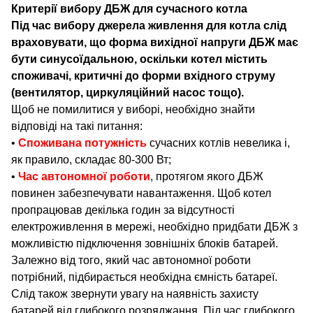
Критерії вибору ДБЖ для сучасного котла
Під час вибору джерела живлення для котла слід
враховувати, що форма вихідної напруги ДБЖ має
бути синусоїдальною, оскільки котел містить
споживачі, критичні до форми вхідного струму
(вентилятор, циркуляційний насос тощо).
Щоб не помилитися у виборі, необхідно знайти
відповіді на такі питання:
•
Споживана потужність
сучасних котлів невелика і,
як правило, складає 80-300 Вт;
•
Час автономної роботи
, протягом якого ДБЖ
повинен забезпечувати навантаження. Щоб котел
пропрацював декілька годин за відсутності
електроживлення в мережі, необхідно придбати ДБЖ з
можливістю підключення зовнішніх блоків батарей.
Залежно від того, який час автономної роботи
потрібний, підбирається необхідна ємність батареї.
Слід також звернути увагу на наявність захисту
батарей від глибокого розряджання. Під час глибокого