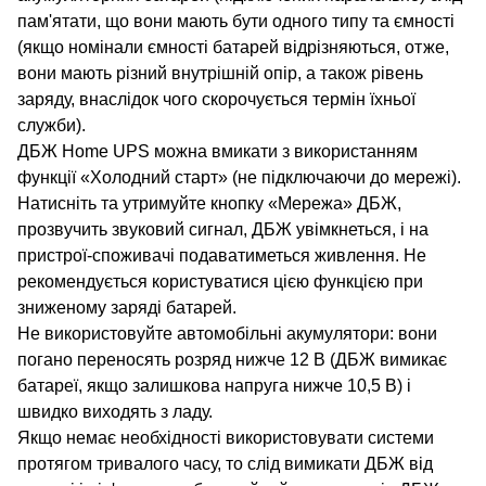
пам'ятати, що вони мають бути одного типу та ємності
(якщо номінали ємності батарей відрізняються, отже,
вони мають різний внутрішній опір, а також рівень
заряду, внаслідок чого скорочується термін їхньої
служби).
ДБЖ Home UPS можна вмикати з використанням
функції «Холодний старт» (не підключаючи до мережі).
Натисніть та утримуйте кнопку «Мережа» ДБЖ,
прозвучить звуковий сигнал, ДБЖ увімкнеться, і на
пристрої-споживачі подаватиметься живлення. Не
рекомендується користуватися цією функцією при
зниженому заряді батарей.
Не використовуйте автомобільні акумулятори: вони
погано переносять розряд нижче 12 В (ДБЖ вимикає
батареї, якщо залишкова напруга нижче 10,5 В) і
швидко виходять з ладу.
Якщо немає необхідності використовувати системи
протягом тривалого часу, то слід вимикати ДБЖ від