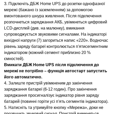
3. Підключіть ДБЖ Home UPS до розетки однофазної
мережі (бажано із заземленням) за допомогою
вмонтованого шнура живлення. Після підключення
розпочнеться заряджання АКБ, увімкнеться цифровий
LCD-дисплей (див. на малюнку), вмикання
супроводжується звуковими сигналами. На індикаторі
вихідної напруги (7) загориться напис «220». Водночас
рівень заряду батареї контролюється п'ятисегментним
індикатором (кожний сегмент приблизно 20 %
ємностей).
Вмикати ДБЖ Home UPS після підключення до
мережі не потрібно – функція автостарт запустить
його автоматично.
4. Залиште пристрій увімкненим до закінчення
заряджання батареї (6-12 годин). Про закінчення
заряджання просигналізує індикатор рівня заряду
батарей (повинні горіти усі п'ять сегментів індикатора).
5. Натисніть та утримуйте кнопку «Мережа», доки не
прозвучить звуковий сигнал. Пристрій вимкнеться,