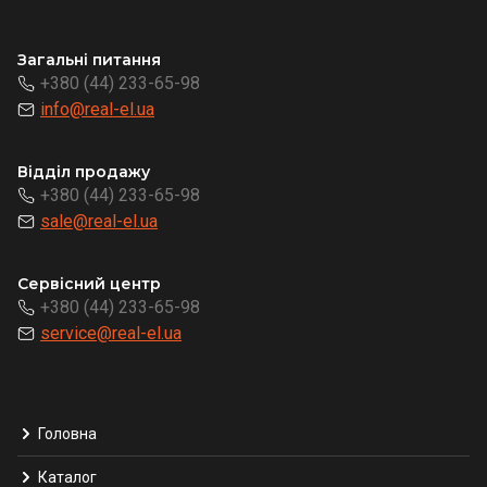
Загальні питання
+380 (44) 233-65-98
info@real-el.ua
Відділ продажу
+380 (44) 233-65-98
sale@real-el.ua
Сервісний центр
+380 (44) 233-65-98
service@real-el.ua
Головна
Каталог