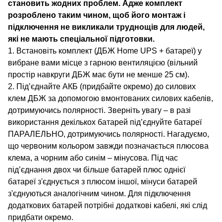
становить жодних проблем. Адже комплект
розроблено таким чином, щоб його монтаж і
підключення не викликали труднощів для людей,
які не мають спеціальної підготовки.
1. Встановіть комплект (ДБЖ Home UPS + батареї) у
вибране вами місце з гарною вентиляцією (вільний
простір навкруги ДБЖ має бути не менше 25 см).
2. Під’єднайте АКБ (придбайте окремо) до силових
клем ДБЖ за допомогою вмонтованих силових кабелів,
дотримуючись полярності. Зверніть увагу – в разі
використання декількох батарей під’єднуйте батареї
ПАРАЛЕЛЬНО, дотримуючись полярності. Нагадуємо,
що червоним кольором завжди позначається плюсова
клема, а чорним або синім – мінусова. Під час
під’єднання двох чи більше батарей плюс однієї
батареї з'єднується з плюсом іншої, мінуси батарей
з'єднуються аналогічним чином. Для підключення
додаткових батарей потрібні додаткові кабелі, які слід
придбати окремо.