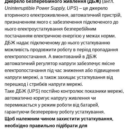
Джерело безперебійного живлення (ДБЖ)
(англ.
Uninterruptible Power Supply, UPS
) – це джерело
вторинного електроживлення, автоматичний пристрій,
призначенням якого є забезпечення підключеного до
нього електроустаткування безперебійним
постачанням електричною енергією у межах норми.
ДБЖ надає підключеному до нього устаткуванню
можливість продовжити роботу в період пропадання
електропостачання. А вмонтований в ДБЖ
автоматичний регулятор напруги забезпечує якісне
електропостачання під час зниження або підвищення
напруги мережі, а також захищає устаткування від
перешкод і стрибків напруги мережі.
Таке ДБЖ (UPS) постійно контролює показники мережі,
автоматично коригує напругу живлення чи
перемикається у режим роботи від батарей,
гарантуючи безперервну роботу устаткування.
Щоб належним чином захистити устаткування,
необхідно правильно підібрати для