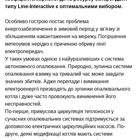
типу Line-Interactive є оптимальними вибором.
Особливо гострою постає проблема
енергозабезпечення в зимовий період у зв'язку зі
збільшенням навантаження на мережу. Погіршення
метеоумов нерідко є причиною обриву лінії
електропередач.
У таких умовах однією з найуразливіших є система
автономного опалювання. Природно, зупинка системи
опалювання взимку на тривалий час може завдати
значних збитків. Адже перепади і вимикання
електроенергії призводять до зупинки опалювального
котла і дуже часто провокують виникнення його
несправностей.
По-перше, примусова циркуляція теплоносія у
сучасних опалювальних системах підтримується за
допомогою електричних циркуляційних насосів. По-
друге, деякі модифікації котлів мають системи