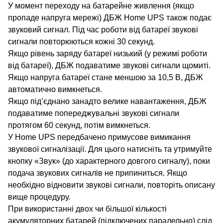
У момент переходу на батарейне живлення (якщо
пропаде напруга мережі) ДБЖ Home UPS також подає
звуковий сигнал. Під час роботи від батареї звукові
сигнали повторюються кожні 30 секунд.
Якщо рівень заряду батареї низький (у режимі роботи
від батареї), ДБЖ подаватиме звукові сигнали щомиті.
Якщо напруга батареї стане меншою за 10,5 В, ДБЖ
автоматично вимкнеться.
Якщо під’єднано занадто велике навантаження, ДБЖ
подаватиме попереджувальні звукові сигнали
протягом 60 секунд, потім вимкнеться.
У Home UPS передбачено примусове вимикання
звукової сигналізації. Для цього натисніть та утримуйте
кнопку «Звук» (до характерного довгого сигналу), поки
подача звукових сигналів не припиниться. Якщо
необхідно відновити звукові сигнали, повторіть описану
вище процедуру.
При використанні двох чи більшої кількості
акумуляторних батарей (підключених паралельно) слід