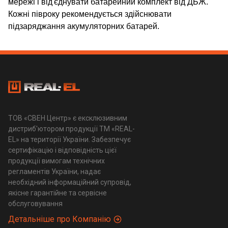
мережі і від'єднувати батарейний комплект від ДБЖ.
Кожні півроку рекомендується здійснювати
підзаряджання акумуляторних батарей.
ТОВ «СВЕН Центр» є ексклюзивним
дистриб'ютором продукції ТМ «REAL-
EL» на території України. Забезпечує
сертифікацію і відповідність цієї
продукції вимогам технічних
регламентів України, надає
необхідний інформаційний супровід,
якісне гарантійне та сервісне
обслуговування
Детальніше про Компанію