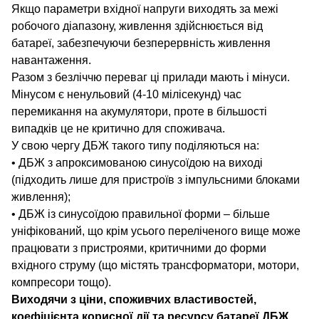
Якщо параметри вхідної напруги виходять за межі
робочого діапазону, живлення здійснюється від
батареї, забезпечуючи безперервність живлення
навантаження.
Разом з безліччю переваг ці прилади мають і мінуси.
Мінусом є ненульовий (4-10 мілісекунд) час
перемикання на акумулятори, проте в більшості
випадків це не критично для споживача.
У свою чергу ДБЖ такого типу поділяються на:
• ДБЖ з апроксимованою синусоїдою на виході
(підходить лише для пристроїв з імпульсними блоками
живлення);
• ДБЖ із синусоїдою правильної форми – більше
уніфікований, що крім усього переліченого вище може
працювати з пристроями, критичними до форми
вхідного струму (що містять трансформатори, мотори,
компресори тощо).
Виходячи з ціни, споживчих властивостей,
коефіцієнта корисної дії та ресурсу батареї ДБЖ