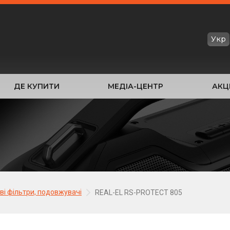
Укр
ДЕ КУПИТИ
МЕДІА-ЦЕНТР
АКЦІ
і фільтри, подовжувачі
REAL-EL RS-PROTECT 805