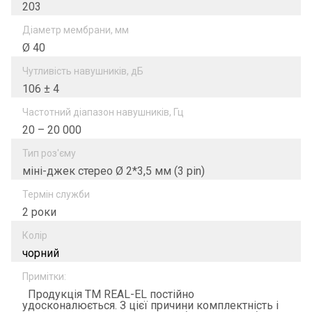
203
Діаметр мембрани, мм
Ø 40
Чутливість навушників, дБ
106 ± 4
Частотний діапазон навушників, Гц
20 – 20 000
Тип роз'єму
мiнi-джек стерео Ø 2*3,5 мм (3 pin)
Термін служби
2 роки
Колір
чорний
Примітки:
Продукція ТМ REAL-EL постійно
удосконалюється. З цієї причини комплектність і