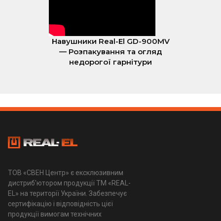
Навушники Real-El GD-900MV
— Розпакування та огляд
недорогої гарнітури
ТОВ «СВЕН Центр» є ексклюзивним
дистриб'ютором продукції ТМ «REAL-
EL» на території України. Забезпечує
сертифікацію і відповідність цієї
продукції вимогам технічних