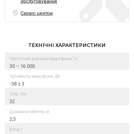
обслуговування
Сервіс центри
ТЕХНІЧНІ ХАРАКТЕРИСТИКИ
Частотний діапазон мікрофона, Гц
30 – 16 000
Чутливість мікрофона, дБ
-58 ± 3
Опір, Ом
32
Довжина кабелю, м
2,5
Вага, г