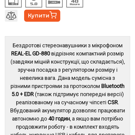
Купити
Бездротові стереонавушники з мікрофоном
REAL-EL GD-880
відрізняє компактний розмір
(завдяки міцній конструкції, що складається),
зручна посадка з регулятором розміру і
невелика вага. Дана модель сумісна з
різними пристроями за протоколом
Bluetooth
5.0 + EDR
(також підтримує попередні версії)
реалізованому на сучасному чіпсеті
CSR
.
Вбудований акумулятор дозволяє працювати
автономно до
40 годин
, а якщо вам потрібно
продовжити роботу - в комплект входять
кабель живлення USB і кабель для дротового