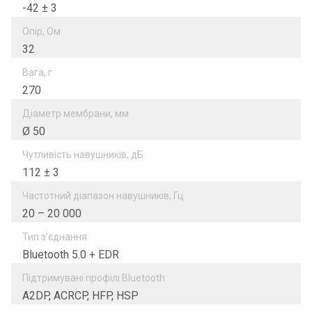
-42 ± 3
Опір, Ом
32
Вага, г
270
Діаметр мембрани, мм
Ø 50
Чутливість навушників, дБ
112 ± 3
Частотний діапазон навушників, Гц
20 – 20 000
Тип з’єднання
Bluetooth 5.0 + EDR
Підтримувані профілі Bluetooth
A2DP, ACRCP, HFP, HSP