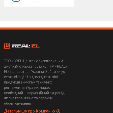
ТОВ «СВЕН Центр» є ексклюзивним
дистриб'ютором продукції ТМ «REAL-
EL» на території України. Забезпечує
сертифікацію і відповідність цієї
продукції вимогам технічних
регламентів України, надає
необхідний інформаційний супровід,
якісне гарантійне та сервісне
обслуговування
Детальніше про Компанію