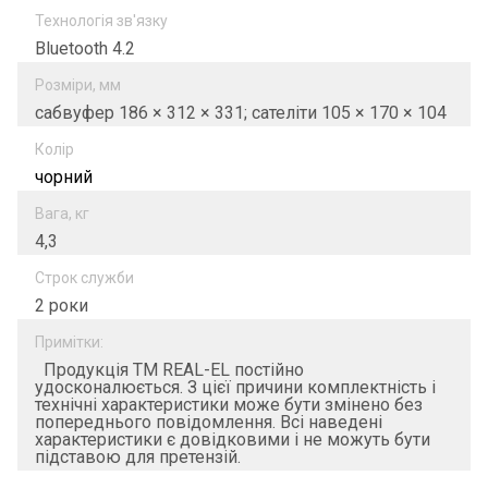
Технологія зв'язку
Bluetooth 4.2
Розміри, мм
сабвуфер 186 × 312 × 331; сателіти 105 × 170 × 104
Колір
чорний
Вага, кг
4,3
Строк служби
2 роки
Примітки:
Продукція ТМ REAL-EL постійно
удосконалюється. З цієї причини комплектність і
технічні характеристики може бути змінено без
попереднього повідомлення. Всі наведені
характеристики є довідковими і не можуть бути
підставою для претензій.