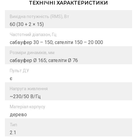
ТЕХНІЧНІ ХАРАКТЕРИСТИКИ
Вихідна потужність (RMS), Вт
60 (30 + 2 × 15)
Частотний діапазон, Гц
сабвуфер 30 – 150; сателіти 150 – 20 000
Розміри динаміків, мм
сабвуфер Ø 165; сателіти Ø 76
Пульт ДУ
є
Напруга живлення
~230/50 В/Гц
Матеріал корпусу
дерево
Тип
2.1