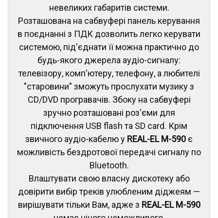
невеликих габаритів системи.
Розташована на сабвуфері панель керування
в поєднанні з ПДК дозволить легко керувати
системою, під'єднати її можна практично до
будь-якого джерела аудіо-сигналу:
телевізору, комп'ютеру, телефону, а любителі
"старовини" зможуть прослухати музику з
CD/DVD програвачів. Збоку на сабвуфері
зручно розташовані роз'єми для
підключення USB flash та SD card. Крім
звичного аудіо-кабелю у
REAL-EL M-590
є
можливість бездротової передачі сигналу по
Bluetooth.
Влаштувати свою власну дискотеку або
довірити вибір треків улюбленим діджеям —
вирішувати тільки Вам, адже з
REAL-EL M-590
немає нічого неможливого.