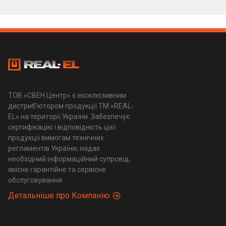
ТОВ «СВЕН Центр» є ексклюзивним
дистриб'ютором продукції ТМ «REAL-
EL» на території України. Забезпечує
сертифікацію і відповідність цієї
продукції вимогам технічних
регламентів України, надає
необхідний інформаційний супровід,
якісне гарантійне та сервісне
обслуговування
Детальніше про Компанію