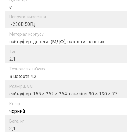
є
Напруга живлення
~230В 50Гц
Матеріал корпусу
сабвуфер: дерево (МДФ), сателіти: пластик
Тип
2.1
Технологія зв'язку
Bluetooth 4.2
Розміри, мм
сабвуфер: 155 × 262 × 264; сателіти: 90 × 130 × 77
Колір
чорний
Вага, кг
3,1