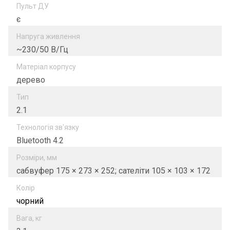
Пульт ДУ
є
Напруга живлення
~230/50 В/Гц
Матеріал корпусу
дерево
Тип
2.1
Технологія зв'язку
Bluetooth 4.2
Розміри, мм
сабвуфер 175 × 273 × 252; сателіти 105 × 103 × 172
Колір
чорний
Вага, кг