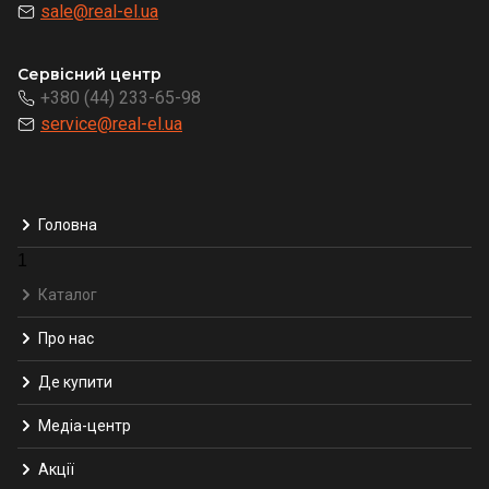
sale@real-el.ua
Сервісний центр
+380 (44) 233-65-98
service@real-el.ua
Головна
1
Каталог
Про нас
Де купити
Медіа-центр
Акції