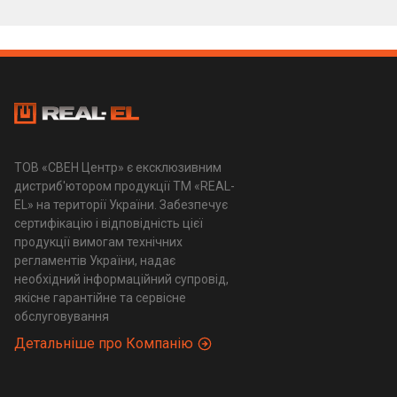
ТОВ «СВЕН Центр» є ексклюзивним
дистриб'ютором продукції ТМ «REAL-
EL» на території України. Забезпечує
сертифікацію і відповідність цієї
продукції вимогам технічних
регламентів України, надає
необхідний інформаційний супровід,
якісне гарантійне та сервісне
обслуговування
Детальніше про Компанію