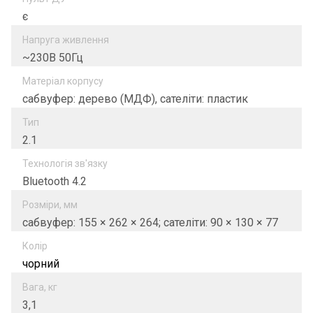
є
Напруга живлення
~230В 50Гц
Матеріал корпусу
сабвуфер: дерево (МДФ), сателіти: пластик
Тип
2.1
Технологія зв'язку
Bluetooth 4.2
Розміри, мм
сабвуфер: 155 × 262 × 264; сателіти: 90 × 130 × 77
Колір
чорний
Вага, кг
3,1