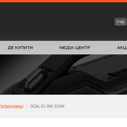
Укр
ДЕ КУПИТИ
МЕДІА-ЦЕНТР
АКЦІ
'ютерні миші
REAL-EL RM-350W