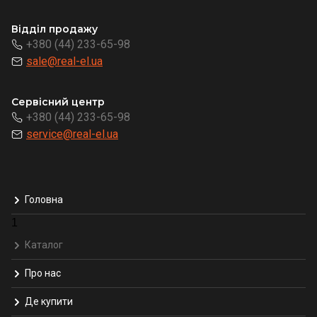
Відділ продажу
+380 (44) 233-65-98
sale@real-el.ua
Сервісний центр
+380 (44) 233-65-98
service@real-el.ua
Головна
1
Каталог
Про нас
Де купити