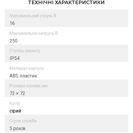
ТЕХНІЧНІ ХАРАКТЕРИСТИКИ
Максимальний струм, А
16
Максимальна напруга, В
250
Ступінь захисту
IP54
Матеріал корпусу
ABS пластик
Розміри основи, мм
72 × 72
Колір
сірий
Строк служби
5 років