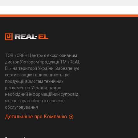
ТОВ «СВЕН Центр» є ексклюзивним
дистриб'ютором продукції ТМ «REAL-
EL» на території України. Забезпечує
сертифікацію і відповідність цієї
продукції вимогам технічних
регламентів України, надає
необхідний інформаційний супровід,
якісне гарантійне та сервісне
обслуговування
Детальніше про Компанію