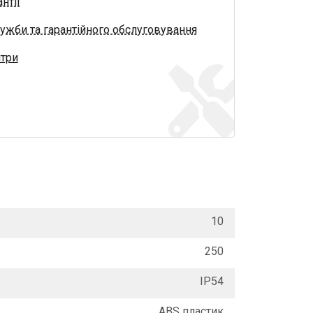
нтії
ужби та гарантійного обслуговування
нтри
10
250
IP54
ABS пластик