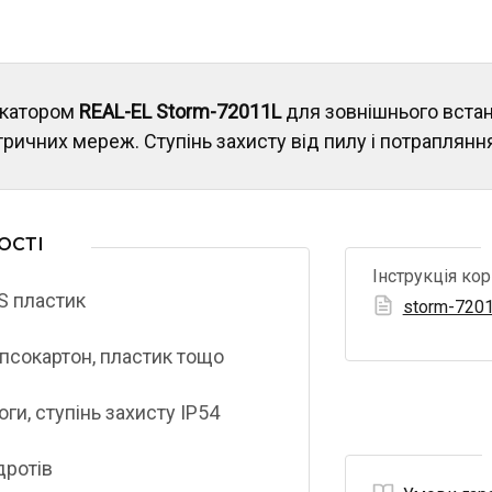
икатором
REAL-EL Storm-72011L
для зовнішнього вста
тричних мереж. Ступінь захисту від пилу і потрапляння
ОСТІ
Інструкція ко
S пластик
storm-7201
псокартон, пластик тощо
ги, ступінь захисту IP54
дротів