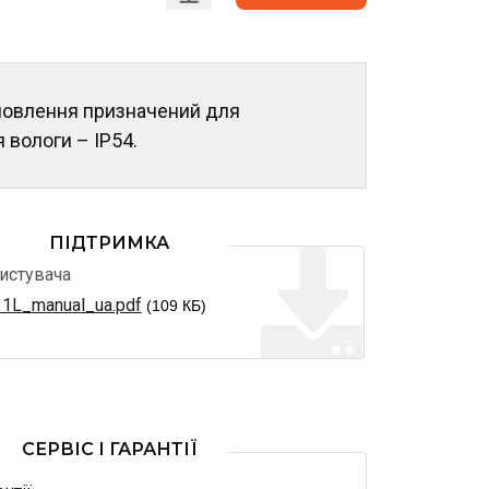
новлення призначений для
 вологи – IP54.
ПІДТРИМКА
ристувача
1L_manual_ua.pdf
(109 КБ)
СЕРВІС І ГАРАНТІЇ