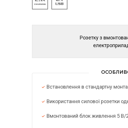
Розетку з вмонтов
електроприлад
ОСОБЛИВ
Встановлення в стандартну монт
Використання силової розетки од
Вмонтований блок живлення 5 В/2