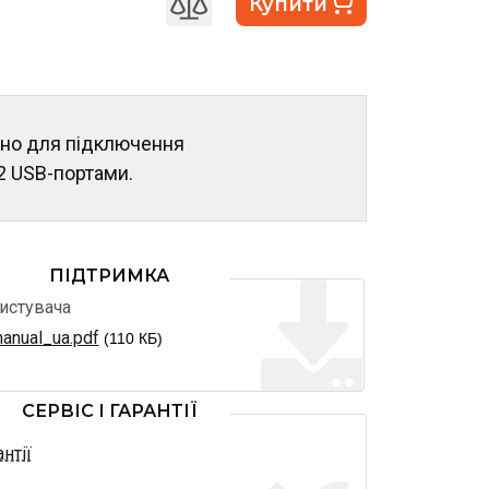
Купити
но для підключення
2 USB-портами.
ПІДТРИМКА
ристувача
anual_ua.pdf
(110 КБ)
СЕРВІС І ГАРАНТІЇ
нтії