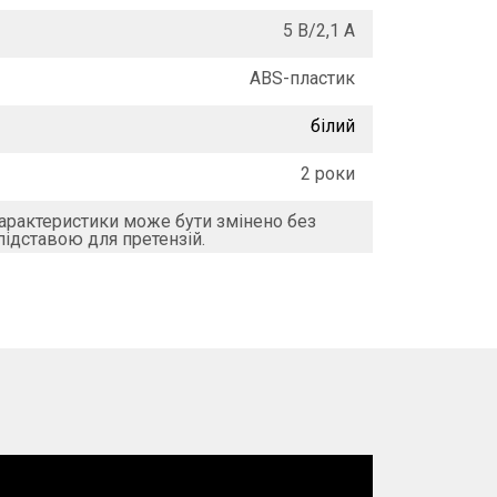
5 В/2,1 A
ABS-пластик
білий
2 роки
характеристики може бути змінено без
підставою для претензій.