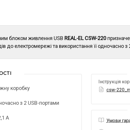
аним блоком живлення USB
REAL-EL CSW-220
призначе
ів до електромережі та використання її одночасно з 
ОСТІ
Інструкція ко
ажну коробку
csw-220_m
ночасно з 2 USB-портами
,1 A
Умови гара