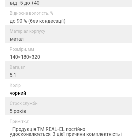
від -5 до +40
Відносна вологість, %
до 90 % (без кондесації)
Матеріал корпусу
метал
Розміри, мм
140×180×320
Вага, кг
5.1
Колір
чорний
Строк служби
5 років
Примітки:
Продукція ТМ REAL-EL постійно
удосконалюється. З цієї причини комплектність і