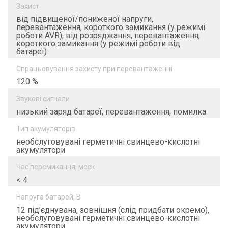
Захист
від підвищеної/пониженої напруги,
перевантаження, короткого замикання (у режимі
роботи AVR); від розряджання, перевантаження,
короткого замикання (у режимі роботи від
батареї)
Спрацьовування захисту при перевантаженні
120 %
Звукові сигнали
низький заряд батареї, перевантаження, помилка
Тип акумуляторів
необслуговувані герметичні свинцево-кислотні
акумулятори
Час перемикання, мсек
< 4
Напруга батарей, В
12 під’єднувана, зовнішня (слід придбати окремо),
необслуговувані герметичні свинцево-кислотні
акумулятори