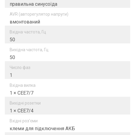
правильна синусоїда
AVR (авторегулятор напруги)
вмонтований
Вхідна частота, Гц
50
Вихідна частота, Гц
50
Число фаз
1
Вхідна вилка
1 × СЕЕ7/7
Вихідні розетки
1 × СЕЕ7/4
Вхідні роз'єми
клеми для підключення АКБ