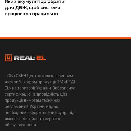
Який акумулятор обрати
для ДБЖ, щоб система
працювала правильно
ТОВ «СВЕН Центр» є ексклюзивним
дистриб'ютором продукції ТМ «REAL-
EL» на території України. Забезпечує
сертифікацію і відповідність цієї
продукції вимогам технічних
регламентів України, надає
необхідний інформаційний супровід,
якісне гарантійне та сервісне
обслуговування