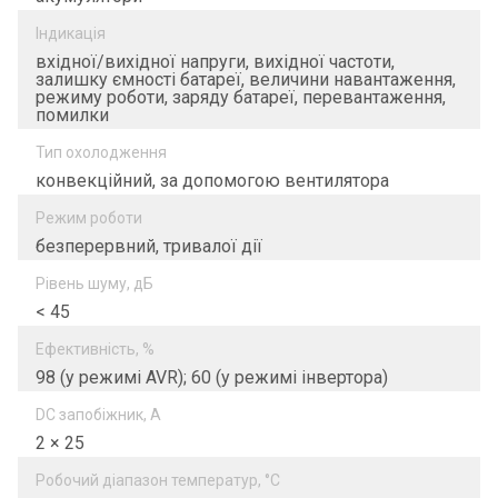
Індикація
вхідної/вихідної напруги, вихідної частоти,
залишку ємності батареї, величини навантаження,
режиму роботи, заряду батареї, перевантаження,
помилки
Тип охолодження
конвекційний, за допомогою вентилятора
Режим роботи
безперервний, тривалої дії
Рівень шуму, дБ
< 45
Ефективність, %
98 (у режимі AVR); 60 (у режимі інвертора)
DC запобіжник, А
2 × 25
Робочий діапазон температур, °C