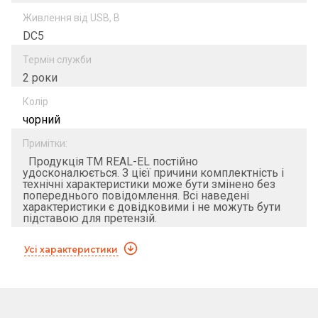
Живлення від USB, B
DC5
Термін служби
2 роки
Колір
чорний
Примітки:
Продукція ТМ REAL-EL постійно
удосконалюється. З цієї причини комплектність і
технічні характеристики може бути змінено без
попереднього повідомлення. Всі наведені
характеристики є довідковими і не можуть бути
підставою для претензій.
Усі характеристики