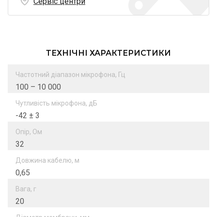
Сервіс центри
ТЕХНІЧНІ ХАРАКТЕРИСТИКИ
Частотний діапазон мікрофона, Гц
100 – 10 000
Чутливість мікрофона, дБ
-42 ± 3
Опір, Ом
32
Довжина кабелю, м
0,65
Вага, г
20