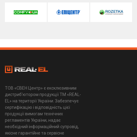
ТОВ «СВЕН Центр» є ексклюзивним
дистриб'ютором продукції ТМ «REAL-
EL» на території України. Забезпечує
сертифікацію і відповідність цієї
продукції вимогам технічних
регламентів України, надає
необхідний інформаційний супровід,
якісне гарантійне та сервісне