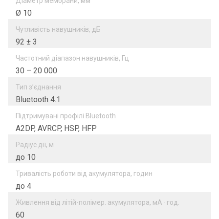
Діаметр мембрани, мм
Ø 10
Чутливість навушників, дБ
92 ± 3
Частотний діапазон навушників, Гц
30 – 20 000
Тип з’єднання
Bluetooth 4.1
Підтримувані профілі Bluetooth
A2DP, AVRCP, HSP, HFP
Радіус дії, м
до 10
Тривалість роботи від акумулятора, годин
до 4
Живлення від літій-полімер. акумулятора, мА · год.
60