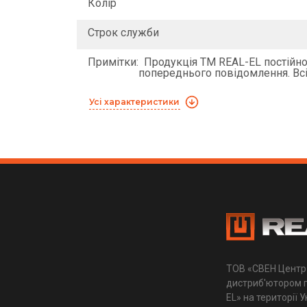
Колір
Строк служби
Примітки:
Продукція ТМ REAL-EL постійно 
попереднього повідомлення. Всі
Усі характеристики
ТОВ «СВЕН Центр
дистриб'ютором п
EL» на території 