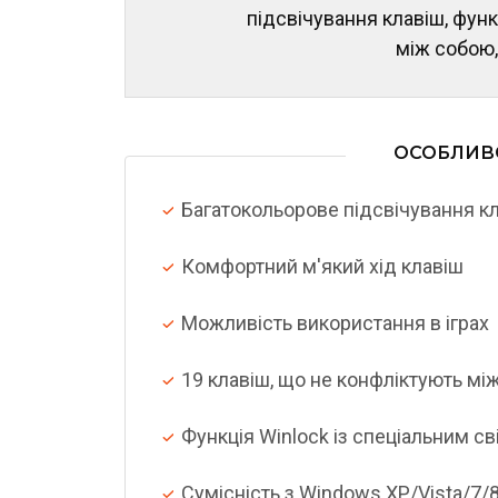
підсвічування клавіш, функ
між собoю,
ОСОБЛИВ
Багатокольорове підсвічування к
Комфортний м'який хід клавіш
Можливість використання в іграх
19 клавіш, що не конфліктують мі
Функція Winlock із спеціальним с
Сумісність з Windows XP/Vista/7/