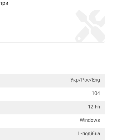
нтри
Укр/Рос/Eng
104
12 Fn
Windows
L-подібна