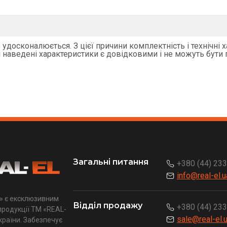
удосконалюється. З цієї причини комплектність і технічні 
 наведені характеристики є довідковими і не можуть бути 
Загальні питання
+380 (44) 23
info@real-el.u
» є ексклюзивним
Відділ продажу
+380 (44) 23
родукції ТМ «REAL-
sale@real-el.
України. Забезпечує