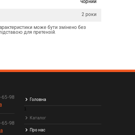
чорний
2 роки
характеристики може бути змінено без
підставою для претензій.
3-65-98
Головна
a
1
Каталог
3-65-98
ua
Про нас