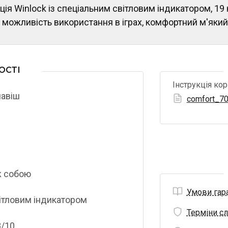
ція Winlock із спеціальним світловим індикатором, 19
 можливість використання в іграх, комфортний м'який 
ОСТІ
Інструкція ко
лавіш
comfort_70
ж собoю
Умови гара
вітловим індикатором
Терміни сл
8/10