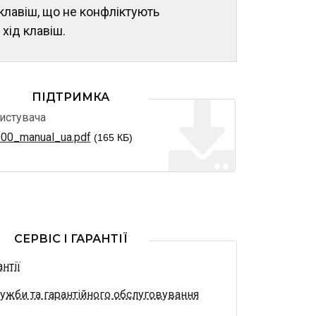
 клавіш, що не конфліктують
хід клавіш.
ПІДТРИМКА
ристувача
00_manual_ua.pdf
(165 КБ)
СЕРВІС І ГАРАНТІЇ
нтії
ужби та гарантійного обслуговування