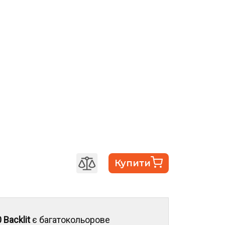
Купити
Backlit
є багатокольорове