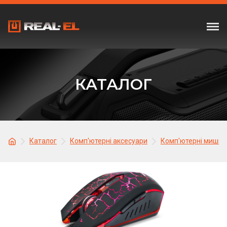
КАТАЛОГ
Каталог
Комп'ютерні аксесуари
Комп'ютерні миші