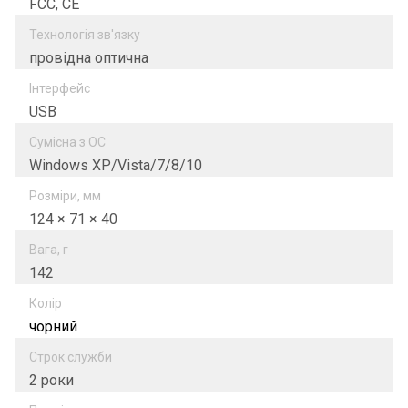
FCC, CE
Технологія зв'язку
провідна оптична
Інтерфейс
USB
Сумісна з ОС
Windows XP/Vista/7/8/10
Розміри, мм
124 × 71 × 40
Вага, г
142
Колір
чорний
Строк служби
2 роки