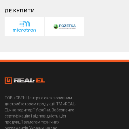
ДЕ КУПИТИ
ТОВ «СВЕН Центр» є ексклюзивним
дистриб'ютором продукції ТМ «REAL-
EL» на території України. Забезпечує
сертифікацію і відповідність цієї
продукції вимогам технічних
регламентів України, надає