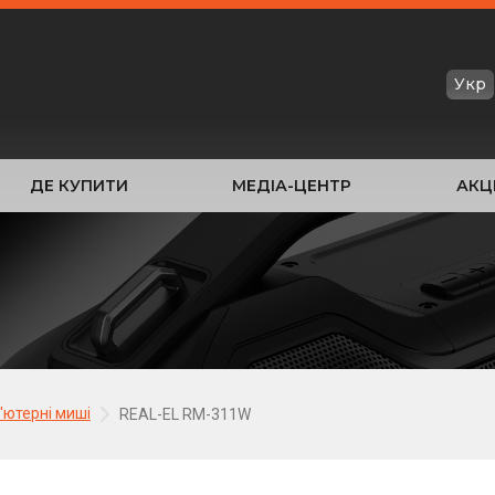
Укр
ДЕ КУПИТИ
МЕДІА-ЦЕНТР
АКЦІ
'ютерні миші
REAL-EL RM-311W