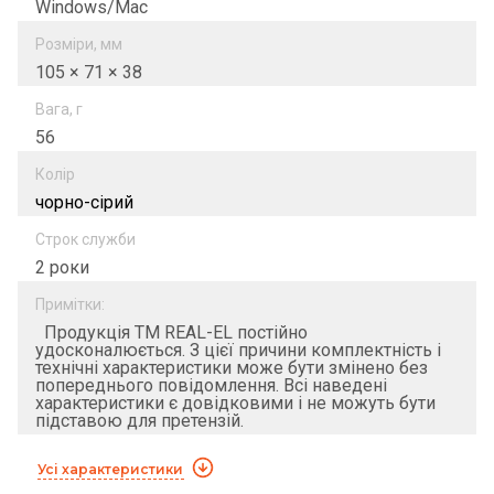
Windows/Mac
Розміри, мм
105 × 71 × 38
Вага, г
56
Колір
чорно-сірий
Строк служби
2 роки
Примітки:
Продукція ТМ REAL-EL постійно
удосконалюється. З цієї причини комплектність і
технічні характеристики може бути змінено без
попереднього повідомлення. Всі наведені
характеристики є довідковими і не можуть бути
підставою для претензій.
Усі характеристики