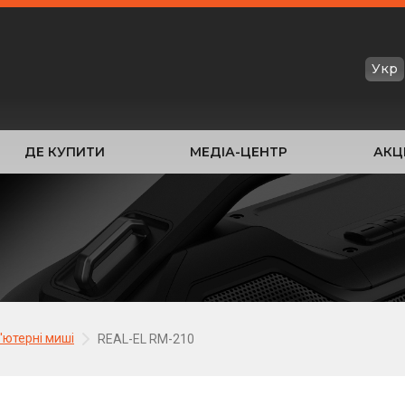
Укр
ДЕ КУПИТИ
МЕДІА-ЦЕНТР
АКЦІ
'ютерні миші
REAL-EL RM-210