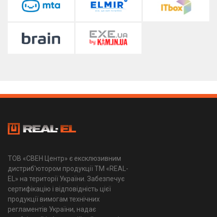
ТОВ «СВЕН Центр» є ексклюзивним
дистриб'ютором продукції ТМ «REAL-
EL» на території України. Забезпечує
сертифікацію і відповідність цієї
продукції вимогам технічних
регламентів України, надає