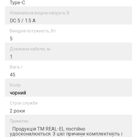
Type-C
Номінальна вхідна напруга, В
DC 5 / 1.5 A
Вихідна потужність, Вт
5
Довжина кабелю, м
1
Вага, г
45
Колір
чорний
Строк служби
2 роки
Примітки:
Продукція ТМ REAL-EL постійно
удосконалюється. З цієї причини комплектність і