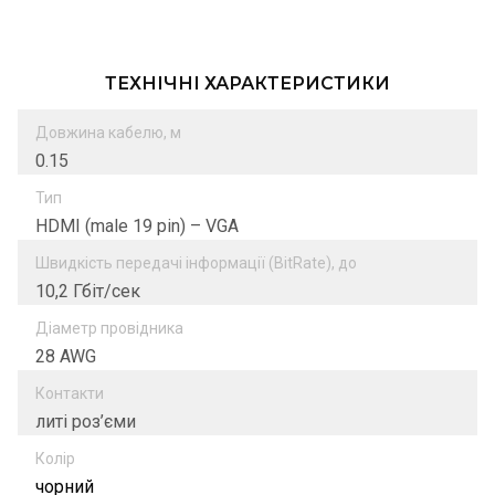
ТЕХНІЧНІ ХАРАКТЕРИСТИКИ
Довжина кабелю, м
0.15
Тип
HDMI (male 19 pin) – VGA
Швидкість передачі інформації (BitRate), до
10,2 Гбіт/сек
Діаметр провідника
28 AWG
Контакти
литі роз’єми
Колір
чорний