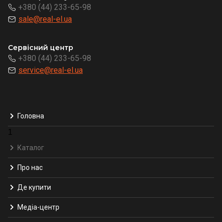
+380 (44) 233-65-98
sale@real-el.ua
Сервісний центр
+380 (44) 233-65-98
service@real-el.ua
Головна
1
Каталог
Про нас
Де купити
Медіа-центр