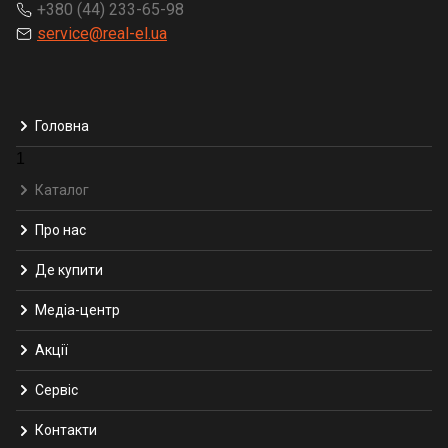
+380 (44) 233-65-98
service@real-el.ua
Головна
1
Каталог
Про нас
Де купити
Медіа-центр
Акції
Сервіс
Контакти