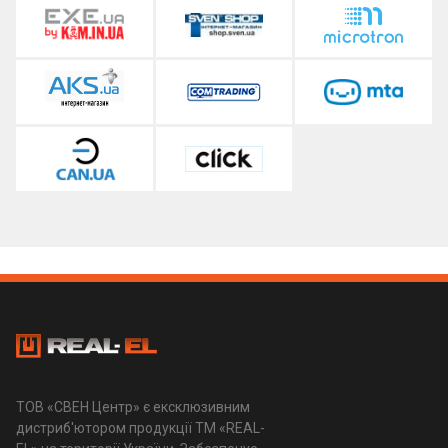
ТОВ «СВЕН Центр» є ексклюзивним
дистриб'ютором продукції ТМ «REAL-