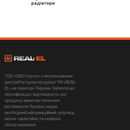
радіатори
ТОВ «СВЕН Центр» є ексклюзивним
дистриб'ютором продукції ТМ «REAL-
EL» на території України. Забезпечує
сертифікацію і відповідність цієї
продукції вимогам технічних
регламентів України, надає
необхідний інформаційний супровід,
якісне гарантійне та сервісне
обслуговування