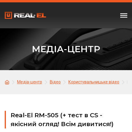
МЕДІА-ЦЕНТР
Медіа-центр
Відео
Користувальницьке відео
Re
Real-El RM-505 (+ тест в CS -
якісний огляд! Всім дивитися!)