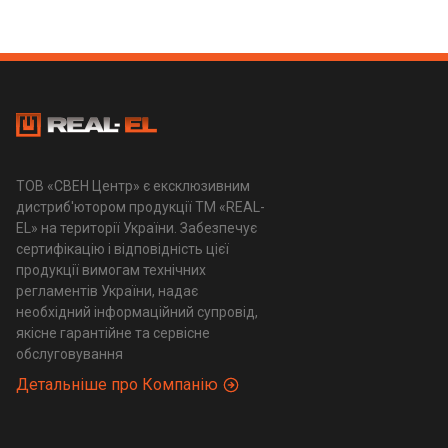
ТОВ «СВЕН Центр» є ексклюзивним
дистриб'ютором продукції ТМ «REAL-
EL» на території України. Забезпечує
сертифікацію і відповідність цієї
продукції вимогам технічних
регламентів України, надає
необхідний інформаційний супровід,
якісне гарантійне та сервісне
обслуговування
Детальніше про Компанію