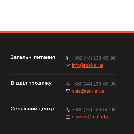
Загальні питання
+380 (44) 233-65-98
info@real-el.ua
Відділ продажу
+380 (44) 233-65-98
sale@real-el.ua
Сервісний центр
+380 (44) 233-65-98
service@real-el.ua