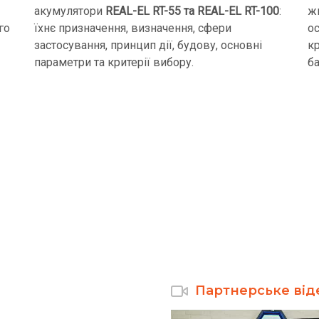
акумулятори
REAL-EL RT-55 та REAL-EL RT-100
:
ж
го
їхнє призначення, визначення, сфери
ос
застосування, принцип дії, будову, основні
к
параметри та критерії вибору.
ба
Партнерське від