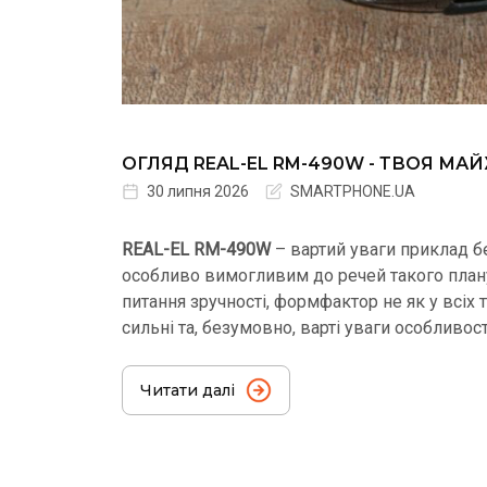
ОГЛЯД REAL-EL RM-490W - ТВОЯ М
30 липня 2026
SMARTPHONE.UA
REAL-EL RM-490W
– вартий уваги приклад б
особливо вимогливим до речей такого план
питання зручності, формфактор не як у всіх 
сильні та, безумовно, варті уваги особливос
Читати далі