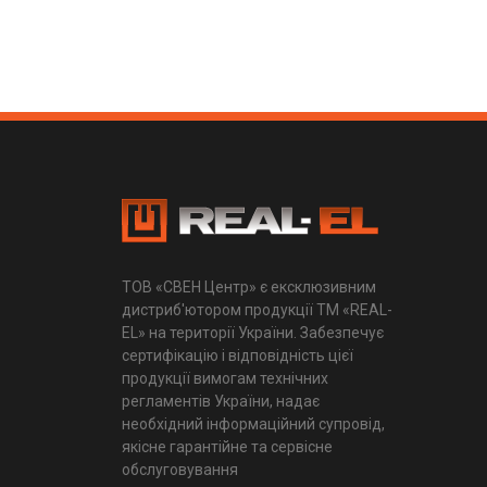
ТОВ «СВЕН Центр» є ексклюзивним
дистриб'ютором продукції ТМ «REAL-
EL» на території України. Забезпечує
сертифікацію і відповідність цієї
продукції вимогам технічних
регламентів України, надає
необхідний інформаційний супровід,
якісне гарантійне та сервісне
обслуговування