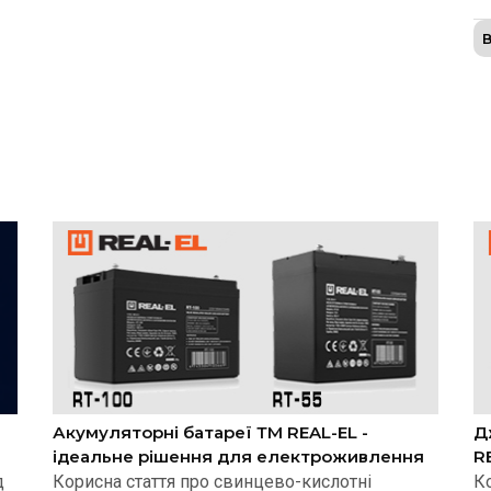
В
Акумуляторні батареї ТМ REAL-EL -
Д
ідеальне рішення для електроживлення
R
д
Корисна стаття про свинцево-кислотні
К