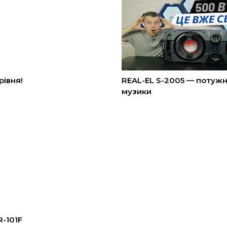
рівня!
REAL-EL S-2005 — потужна
музики
R-101F