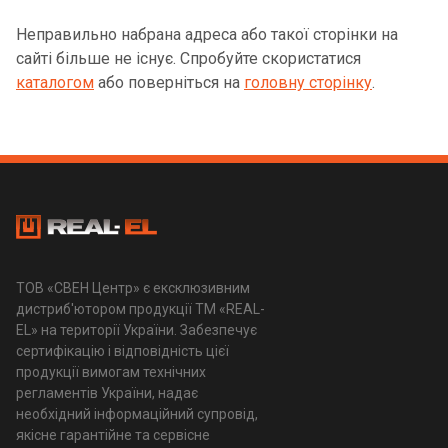
Неправильно набрана адреса або такої сторінки на
сайті більше не існує. Спробуйте скористатися
каталогом
або поверніться на
головну сторінку
.
ТОВ «СВЕН Центр» є ексклюзивним
дистриб'ютором продукції ТМ «REAL-
EL» на території України. Забезпечує
сертифікацію і відповідність цієї
продукції вимогам технічних
регламентів України, надає
необхідний інформаційний супровід,
якісне гарантійне та сервісне