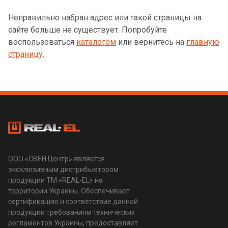
Неправильно набран адрес или такой страницы на
сайте больше не существует. Попробуйте
воспользоваться
каталогом
или вернитесь на
главную
страницу
.
ООО «СВЕН Центр» является
эксклюзивным дистрибьютором
продукции ТМ «REAL-EL» на
территории Украины. Обеспечивает
сертификацию и соответствие данной
продукции требованиям технических
регламентов Украины, предоставляет