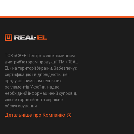
ТОВ «СВЕН Центр» є ексклюзивним
дистриб'ютором продукції ТМ «REAL-
EL» на території України. Забезпечує
сертифікацію і відповідність цієї
продукції вимогам технічних
регламентів України, надає
необхідний інформаційний супровід,
якісне гарантійне та сервісне
обслуговування
Детальніше про Компанію