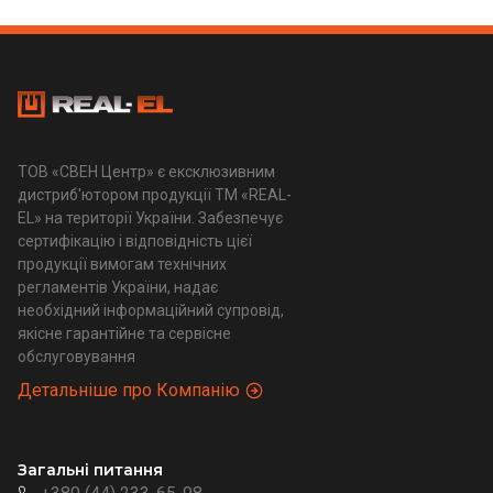
ТОВ «СВЕН Центр» є ексклюзивним
дистриб'ютором продукції ТМ «REAL-
EL» на території України. Забезпечує
сертифікацію і відповідність цієї
продукції вимогам технічних
регламентів України, надає
необхідний інформаційний супровід,
якісне гарантійне та сервісне
обслуговування
Детальніше про Компанію
Загальні питання