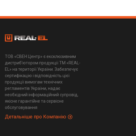
ТОВ «СВЕН Центр» є ексклюзивним
дистриб'ютором продукції ТМ «REAL-
EL» на території України. Забезпечує
сертифікацію і відповідність цієї
продукції вимогам технічних
регламентів України, надає
необхідний інформаційний супровід,
якісне гарантійне та сервісне
обслуговування
Детальніше про Компанію