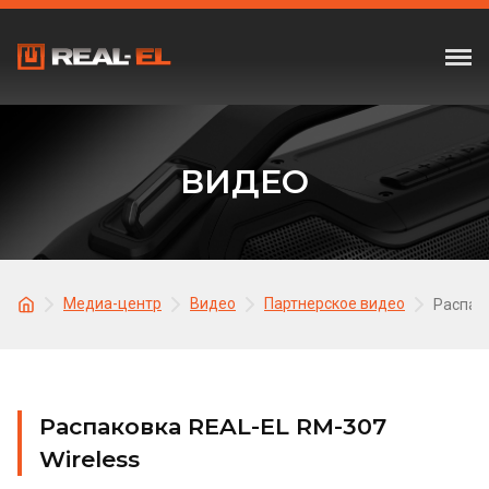
ВИДЕО
Медиа-центр
Видео
Партнерское видео
Распако
Распаковка REAL-EL RM-307
Wireless